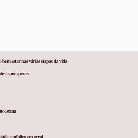
 bem estar nas várias etapas da vida
tes e puérperas
utoestima
saúde e público em geral