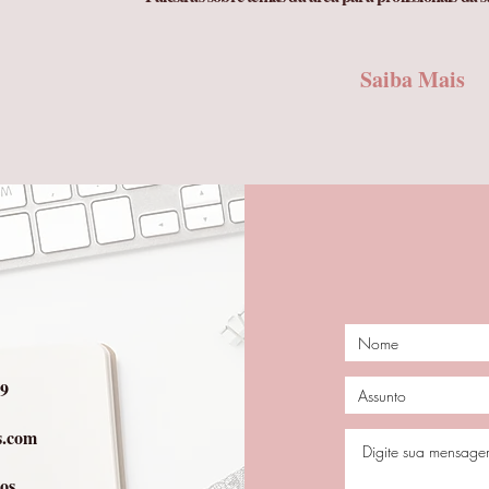
Saiba Mais
49
s.com
ios