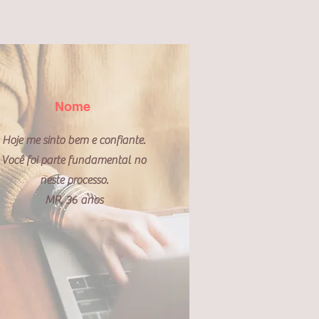
Nome
Hoje me sinto bem e confiante.
Você foi parte fundamental no
neste processo.
MR, 36 anos