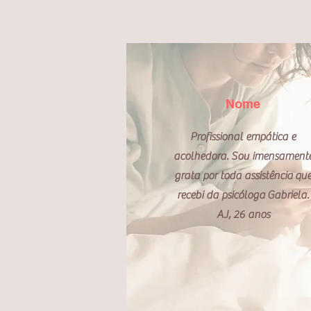
Nome
Profissional empática e
acolhedora. Sou imensament
grata por toda
assistência
qu
recebi da
psicóloga
Gabriela.
AJ, 26 anos