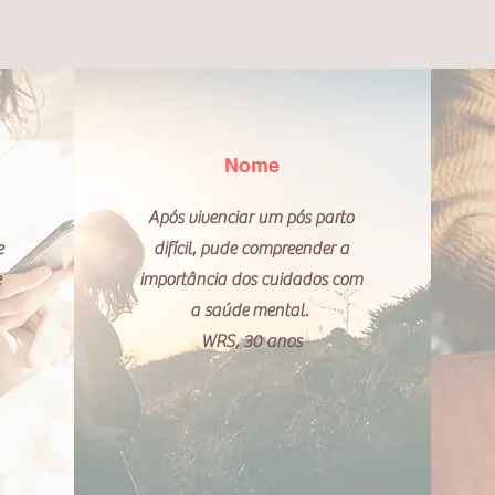
Nome
Após vivenciar um pós parto
e
difícil, pude compreender a
e
importância dos cuidados com
a
saúde
mental.
WRS, 30 anos