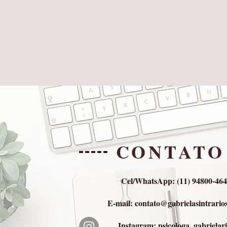
CONTATO
Cel/
WhatsApp
: (11) 94800-46
E-mail:
contato@gabrielasintrario
Instagram
: psicologa_gabrielar