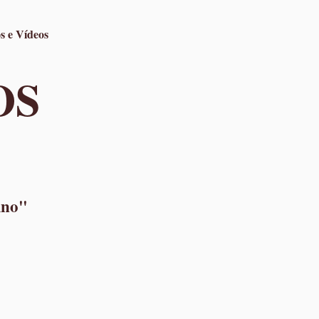
s e Vídeos
OS
ino"